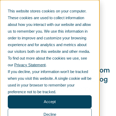
This website stores cookies on your computer.
These cookies are used to collect information
about how you interact with our website and allow
us to remember you. We use this information in
order to improve and customize your browsing
experience and for analytics and metrics about
our visitors both on this website and other media.
To find out more about the cookies we use, see
our
Privacy Statement
.
Start hver måned informeret om
If you decline, your information won’t be tracked
de tendenser, der former PE- og
when you visit this website. A single cookie will be
used in your browser to remember your
PP-markederne og priserne
preference not to be tracked.
Accept
Hvad får du ved at abonnere på PE, PP
Decline
Market Insight-nyhedsbrevet?