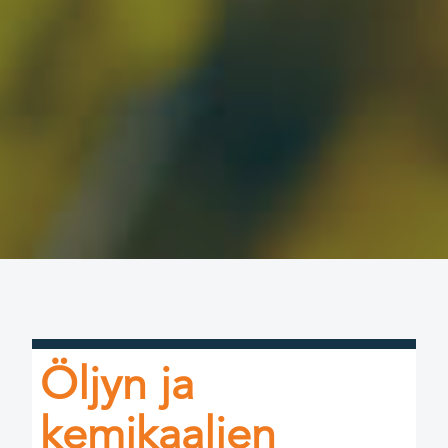
Öljyn ja
kemikaalien