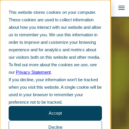
This website stores cookies on your computer.
These cookies are used to collect information
about how you interact with our website and allow
us to remember you. We use this information in
order to improve and customize your browsing
Telkon Blogi
experience and for analytics and metrics about
our visitors both on this website and other media.
Tuoreita tuotekehitysideoita ja
To find out more about the cookies we use, see
arvokkaita vinkkejä esimerkiksi
our
Privacy Statement
.
muoviraaka-aineiden, kemikaalien
If you decline, your information won’t be tracked
ja voiteluaineiden käyttöön.
when you visit this website. A single cookie will be
used in your browser to remember your
preference not to be tracked.
Accept
Decline