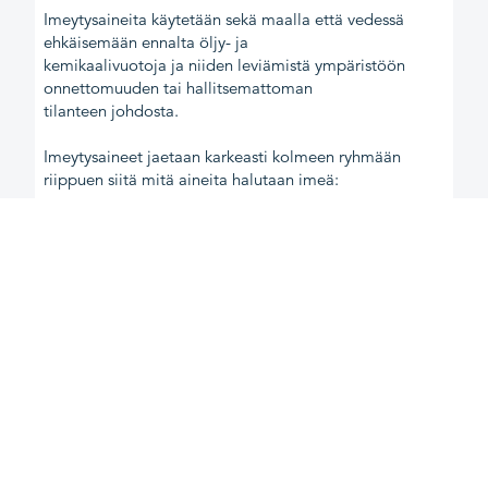
Imeytysaineita käytetään sekä maalla että vedessä
ehkäisemään ennalta öljy- ja
kemikaalivuotoja ja niiden leviämistä ympäristöön
onnettomuuden tai hallitsemattoman
tilanteen johdosta.
Imeytysaineet jaetaan karkeasti kolmeen ryhmään
riippuen siitä mitä aineita halutaan imeä:
● Oil Only on kelluva imeytysaine joka imee
öljypohjaiset nesteet ja hylkii vettä
● Universal on yleiskäyttöinen imeytysaine joka imee
useita nesteitä (myös vettä)
● Chemical imee aggressiiviset kemikaalit ja myös
veden, eikä hajoa tai aiheuta
reaktioita
Mekaaniset suojaintuotteet ennaltaehkäisevät
hallitsemattomat vuodot ja tulipalot
varastoissa, kiinteistöissä, satamissa ja teollisuudessa.
Suojaintuotteita ovat mm.