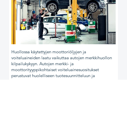
Huollossa käytettyjen moottoriöljyjen ja
voiteluaineiden laatu vaikuttaa autojen merkkihuollon
kilpailukykyyn. Autojen merkki- ja
moottorityyppikohtaiset voiteluainesuositukset
perustuvat huolelliseen tuotesuunnitteluun ja
testaukseen sekä vankkaan käytännön kokemukseen.
Suositusten tavoitteena on varmistaa jokaiselle
moottorille mahdollisimman hyvä polttoainetalous ja
suorituskyky sekä pienentää päästöjä.
Lisäksi suositellun
voiteluainevalmistajan
tutkitut ja testatut
moottoriöljyt ja voiteluaineet