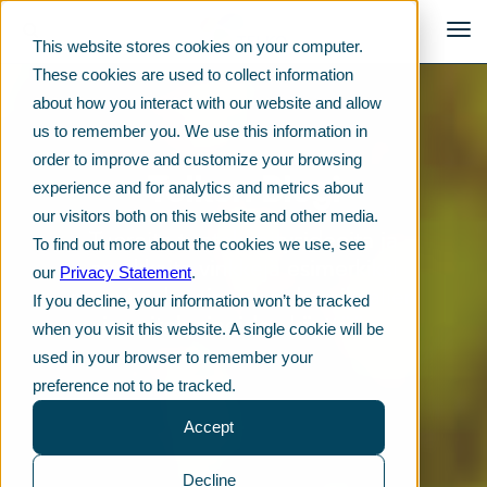
This website stores cookies on your computer.
These cookies are used to collect information
about how you interact with our website and allow
us to remember you. We use this information in
order to improve and customize your browsing
Telkon Blogi
experience and for analytics and metrics about
our visitors both on this website and other media.
Tuoreita tuotekehitysideoita ja
To find out more about the cookies we use, see
arvokkaita vinkkejä esimerkiksi
our
Privacy Statement
.
muoviraaka-aineiden, kemikaalien
If you decline, your information won’t be tracked
ja voiteluaineiden käyttöön.
when you visit this website. A single cookie will be
used in your browser to remember your
preference not to be tracked.
Accept
Decline