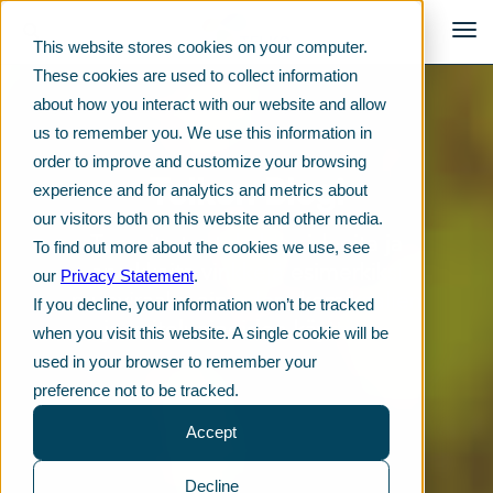
This website stores cookies on your computer.
These cookies are used to collect information
about how you interact with our website and allow
us to remember you. We use this information in
order to improve and customize your browsing
Telkon Blogi
experience and for analytics and metrics about
our visitors both on this website and other media.
Tuoreita tuotekehitysideoita ja
To find out more about the cookies we use, see
arvokkaita vinkkejä esimerkiksi
our
Privacy Statement
.
muoviraaka-aineiden, kemikaalien
If you decline, your information won’t be tracked
ja voiteluaineiden käyttöön.
when you visit this website. A single cookie will be
used in your browser to remember your
preference not to be tracked.
Accept
Decline