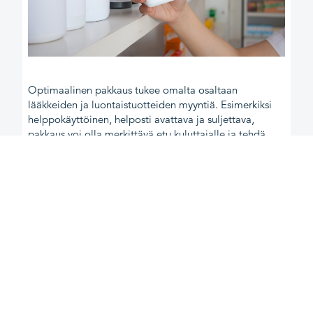
Optimaalinen pakkaus tukee omalta osaltaan
lääkkeiden ja luontaistuotteiden myyntiä. Esimerkiksi
helppokäyttöinen, helposti avattava ja suljettava,
pakkaus voi olla merkittävä etu kuluttajalle ja tehdä
tuotteen käytöstä miellyttävämpää. Myös pakkauksen
kierrätettävyys voi olla ominaisuus, jota sekä valmistaja,
että tuotteen loppukäyttäjänä toimiva kuluttaja-asiakas
arvostavat. Tuotteen valmistajaa kiinnostaa näiden
ominaisuuksien lisäksi myös käytettävän
pakkausmateriaalin taloudellisuus ja siitä aiheutuvat
kustannukset.
Muovit sopivat yleisesti ottaen lääke- ja
luontaistuotepakkauksiin erinomaisesti
monipuolisuutensa vuoksi. Oikean muovilaadun valinta
edellyttää usein muovialan ammattilaisen