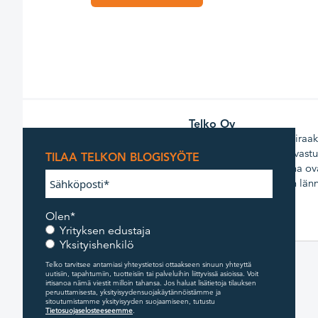
Telko Oy
Telko on johtava muoviraaka-
Se toimii arvoketjussa vast
TILAA TELKON BLOGISYÖTE
asiakkaat. Kilpailuetuina ov
palvelu niin idässä kuin län
Olen
*
Yrityksen edustaja
Yksityishenkilö
Telko tarvitsee antamiasi yhteystietosi ottaakseen sinuun yhteyttä
uutisiin, tapahtumiin, tuotteisiin tai palveluihin liittyvissä asioissa. Voit
irtisanoa nämä viestit milloin tahansa. Jos haluat lisätietoja tilauksen
peruuttamisesta, yksityisyydensuojakäytännöistämme ja
sitoutumistamme yksityisyyden suojaamiseen, tutustu
Tietosuojaselosteeseemme
.