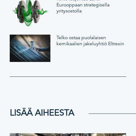
Eurooppaan strategisella
yritysostolla
Telko ostaa puolalaisen
kemikaalien jakeluyhtiö Eltrexin
LISÄÄ AIHEESTA