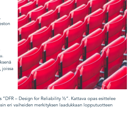
,
eston
n
u.
yksenä
 joissa
 ”DFR – Design for Reliability ½”. Kattava opas esittelee
ssin eri vaiheiden merkityksen laadukkaan lopputuotteen