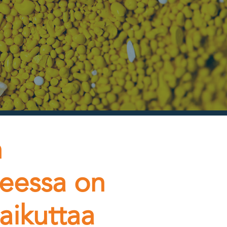
n
heessa on
aikuttaa