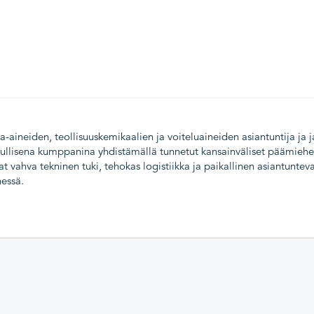
aineiden, teollisuuskemikaalien ja voiteluaineiden asiantuntija ja ja
uullisena kumppanina yhdistämällä tunnetut kansainväliset päämiehe
at vahva tekninen tuki, tehokas logistiikka ja paikallinen asiantuntev
nessä.