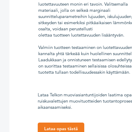
luotettavuuteen monin eri tavoin. Valitsemalla
materiaali, jolla on selkeä marginaali
suunnitteluparametreihin lujuuden, iskulujuuden
sitkeyden tai esimerkiksi pitkäaikaisen lämmönk
osalta, voidaan perustellusti
olettaa tuotteen luotettavuuden lisääntyvän.
Valmiin tuotteen testaaminen on luotettavuude
kannalta yhtä tärkeää kuin huolellinen suunnittel
Laadukkaan ja onnistuneen testaamisen edellyt
on suorittaa testaaminen sellaisissa olosuhteissa,
tuotetta tullaan todellisuudessakin käyttämään.
Lataa Telkon muoviasiantuntijoiden laatima opas
ruiskuvalettujen muovituotteiden tuotantoprose
aikaansaamiseksi.
Lataa opas tästä