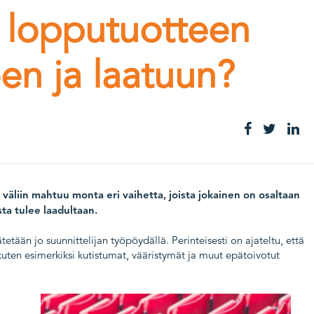
n lopputuotteen
en ja laatuun?
väliin mahtuu monta eri vaihetta, joista jokainen on osaltaan
ta tulee laadultaan.
ään jo suunnittelijan työpöydällä. Perinteisesti on ajateltu, että
uten esimerkiksi kutistumat, vääristymät ja muut epätoivotut