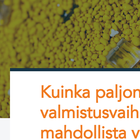
Kuinka paljo
valmistusvai
mahdollista v