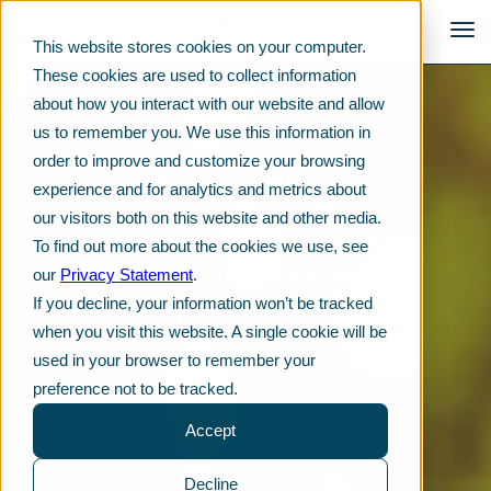
This website stores cookies on your computer.
These cookies are used to collect information
about how you interact with our website and allow
us to remember you. We use this information in
order to improve and customize your browsing
Telkon Blogi
experience and for analytics and metrics about
our visitors both on this website and other media.
Tuoreita tuotekehitysideoita ja
To find out more about the cookies we use, see
arvokkaita vinkkejä esimerkiksi
our
Privacy Statement
.
muoviraaka-aineiden, kemikaalien
If you decline, your information won’t be tracked
ja voiteluaineiden käyttöön.
when you visit this website. A single cookie will be
used in your browser to remember your
preference not to be tracked.
Accept
Decline