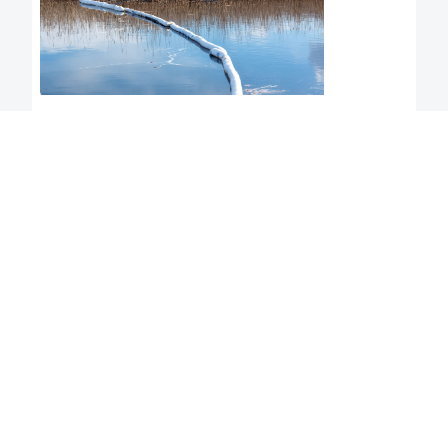
Öljyn ja kemikaalien imeytysaineet
ja suojaintuotteet
Imeytysaineita käytetään sekä maalla että vedessä
ehkäisemään ennalta öljy- ja kemikaalivuotoja ja
niiden leviämistä ympäristöön onnettomuuden tai
hallitsemattoman tilanteen johdosta.
Lue lisää
3.12.2018 | Ari Virtanen