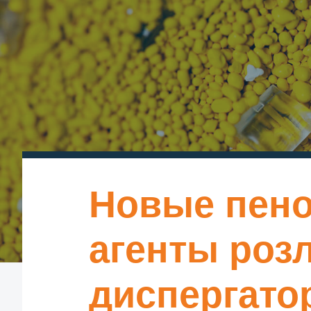
Новые пено
агенты роз
диспергат