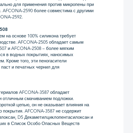
ально для применения против микропены при
. AFCONA-2590 более совместима с другими
CONA-2592.
508
ем на основе 100% силикона требует
изводстве. AFCONA-2505 обладает самым
07 и AFCONA-2508 – более мягким
ься в водных покрытиях, наносимых
. Кроме того, эти пеногасители
 паст и печатных чернил для
атериалов AFCONA-3587 обладает
и отличным смачиванием подложки.
роткой цепью, он не оказывает влияния на
го покрытия. AFCONA-3587 не содержит
илоксан, D5 Декаметилциклопентасилоксан и
ших в Список Особо Опасных Веществ