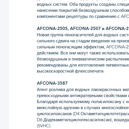
водных систем. Оба продукты созданы специ
нанесении покрытий безвоздушным способом
компонентами рецептуры по сравнению с AF
AFCONA-2505, AFCONA-2507 и AFCONA-2
Новая группа пеногасителей для водных сист
сильного сдвига на стадии введения на про
сильным пеногасящим эффектом, AFCONA-25
действием. Все они могут также использоват
безвоздушным и пневматическим распылением
рекомендованы для изготовления пигментных
высокоскоростной флексопечати.
AFCONA-3587
Агент розлива для водных лакокрасочных м
превосходными антикратерными свойствами 
Благодаря используемому полисилоксану с ко
межслойную адгезию в случаях многослойно
циклосилоксанов (D4 Октаметилциклотетрас
D6 Додекаметилциклогексасилоксан), вошед
(SVHC).