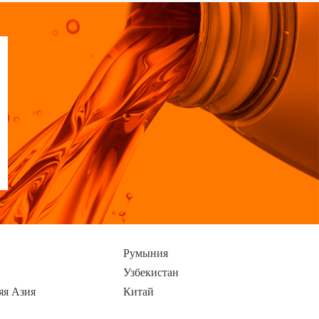
Румыния
Узбекистан
яя Азия
Китай