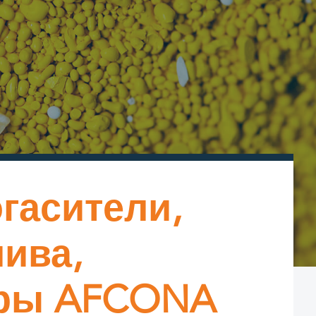
гасители,
лива,
оры AFCONA