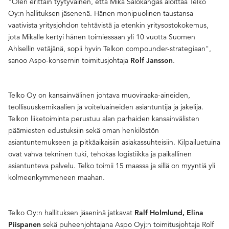
"Olen erittäin tyytyväinen, että Mika Salokangas aloittaa Telko
Oy:n hallituksen jäsenenä. Hänen monipuolinen taustansa
vaativista yritysjohdon tehtävistä ja etenkin yritysostokokemus,
jota Mikalle kertyi hänen toimiessaan yli 10 vuotta Suomen
Ahlsellin vetäjänä, sopii hyvin Telkon compounder-strategiaan",
sanoo Aspo-konsernin toimitusjohtaja
.
Rolf Jansson
Telko Oy on kansainvälinen johtava muoviraaka-aineiden,
teollisuuskemikaalien ja voiteluaineiden asiantuntija ja jakelija.
Telkon liiketoiminta perustuu alan parhaiden kansainvälisten
päämiesten edustuksiin sekä oman henkilöstön
asiantuntemukseen ja pitkäaikaisiin asiakassuhteisiin. Kilpailuetuina
ovat vahva tekninen tuki, tehokas logistiikka ja paikallinen
asiantunteva palvelu. Telko toimii 15 maassa ja sillä on myyntiä yli
kolmeenkymmeneen maahan.
Telko Oy:n hallituksen jäseninä jatkavat
Ralf Holmlund, Elina
sekä puheenjohtajana Aspo Oyj:n toimitusjohtaja Rolf
Piispanen