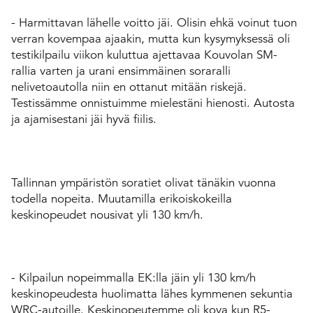
- Harmittavan lähelle voitto jäi. Olisin ehkä voinut tuon
verran kovempaa ajaakin, mutta kun kysymyksessä oli
testikilpailu viikon kuluttua ajettavaa Kouvolan SM-
rallia varten ja urani ensimmäinen soraralli
nelivetoautolla niin en ottanut mitään riskejä.
Testissämme onnistuimme mielestäni hienosti. Autosta
ja ajamisestani jäi hyvä fiilis.
Tallinnan ympäristön soratiet olivat tänäkin vuonna
todella nopeita. Muutamilla erikoiskokeilla
keskinopeudet nousivat yli 130 km/h.
- Kilpailun nopeimmalla EK:lla jäin yli 130 km/h
keskinopeudesta huolimatta lähes kymmenen sekuntia
WRC-autoille. Keskinopeutemme oli kova kun R5-