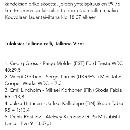
kahdeksan erikoiskoetta, joiden yhteispituus on 99,76
km. Ensimmäisiä kilpailijoita odotetaan rallin maaliin
Kouvolaan lauantai-iltana klo 18:07 alkaen.
Tuloksia: Tallinna-ralli, Tallinna Viro:
1. Georg Gross - Raigo Mõlder (EST) Ford Fiesta WRC
48:29,5
2. Valerii Gorban - Sergei Larens (UKR/EST) Mini John
Cooper Works WRC + 7,3
3. Emil Lindholm - Mikael Korhonen (FIN) Škoda Fabia
R5 +13,8
4. Jukka Hiltunen - Jarkko Kalliolepo (FIN) Škoda Fabia
R5 + 1:13,4
5. Denis Rostilov - Aleksey Kurnosov (RUS) Mitsubishi
Lancer Evo 9 +3:07,3