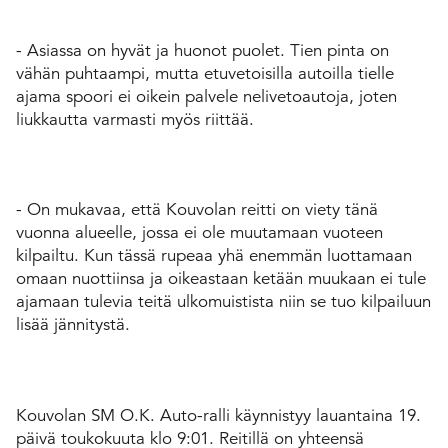
- Asiassa on hyvät ja huonot puolet. Tien pinta on
vähän puhtaampi, mutta etuvetoisilla autoilla tielle
ajama spoori ei oikein palvele nelivetoautoja, joten
liukkautta varmasti myös riittää.
- On mukavaa, että Kouvolan reitti on viety tänä
vuonna alueelle, jossa ei ole muutamaan vuoteen
kilpailtu. Kun tässä rupeaa yhä enemmän luottamaan
omaan nuottiinsa ja oikeastaan ketään muukaan ei tule
ajamaan tulevia teitä ulkomuistista niin se tuo kilpailuun
lisää jännitystä.
Kouvolan SM O.K. Auto-ralli käynnistyy lauantaina 19.
päivä toukokuuta klo 9:01. Reitillä on yhteensä