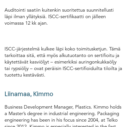
Auditointi saatiin kuitenkin suoritettua suunnitellusti
läpi ilman yllätyksiä. ISCC-sertifikaatti on jälleen
voimassa 12 kk ajan.
ISCC-järjestelmä kulkee läpi koko toimitusketjun. Tämä
tarkoittaa sitä, että myös alkutuotanto on sertifioitu ja
käytettävät kasviöljyt – esimerkiksi auringonkukkaöljy
tai rypsiöljy – ovat peräisin ISCC-sertifioiduilta tiloilta ja
tuotettu kestävästi.
Liinamaa, Kimmo
Business Development Manager, Plastics. Kimmo holds
a Master’s degree in industrial engineering. Packaging
engineering has been in his focus since 2004, at Telko
since 2012. Kimmo is especially interested in the fast