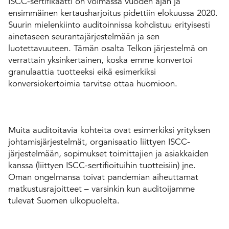
ISCC-sertifikaatti on voimassa vuoden ajan ja
ensimmäinen kertausharjoitus pidettiin elokuussa 2020.
Suurin mielenkiinto auditoinnissa kohdistuu erityisesti
ainetaseen seurantajärjestelmään ja sen
luotettavuuteen. Tämän osalta Telkon järjestelmä on
verrattain yksinkertainen, koska emme konvertoi
granulaattia tuotteeksi eikä esimerkiksi
konversiokertoimia tarvitse ottaa huomioon.
Muita auditoitavia kohteita ovat esimerkiksi yrityksen
johtamisjärjestelmät, organisaatio liittyen ISCC-
järjestelmään, sopimukset toimittajien ja asiakkaiden
kanssa (liittyen ISCC-sertifioituihin tuotteisiin) jne.
Oman ongelmansa toivat pandemian aiheuttamat
matkustusrajoitteet – varsinkin kun auditoijamme
tulevat Suomen ulkopuolelta.