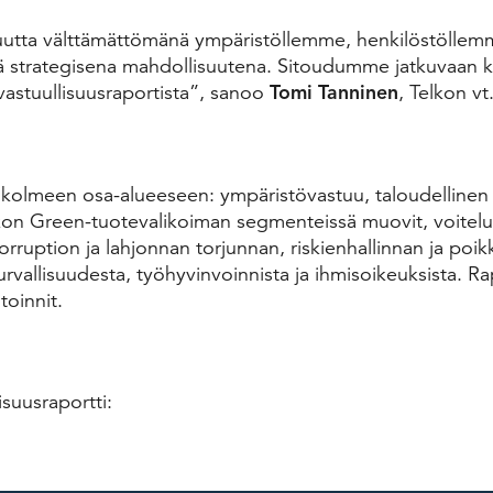
uutta välttämättömänä ympäristöllemme, henkilöstöllem
ä strategisena mahdollisuutena. Sitoudumme jatkuvaan 
vastuullisuusraportista”, sanoo
Tomi Tanninen
, Telkon vt
u kolmeen osa-alueeseen: ympäristövastuu, taloudellinen 
kon Green-tuotevalikoiman segmenteissä muovit, voitelua
korruption ja lahjonnan torjunnan, riskienhallinnan ja poi
vallisuudesta, työhyvinvoinnista ja ihmisoikeuksista. Ra
toinnit.
isuusraportti: