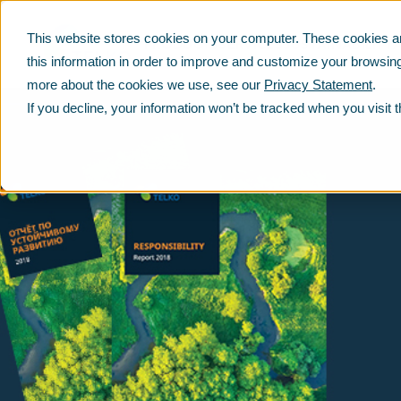
This website stores cookies on your computer. These cookies ar
PRODUCTS
SERVICES
SUSTAINABILITY
this information in order to improve and customize your browsing
more about the cookies we use, see our
Privacy Statement
.
If you decline, your information won’t be tracked when you visit 