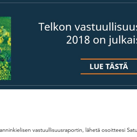
lanninkielisen vastuullisuusraportin, lähetä osoitteesi Sa