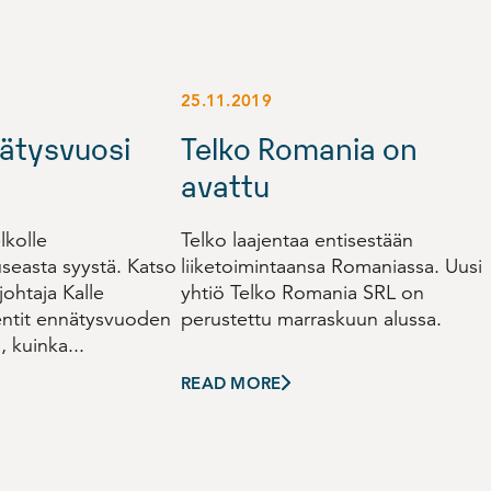
25.11.2019
ätysvuosi
Telko Romania on
avattu
lkolle
Telko laajentaa entisestään
seasta syystä. Katso
liiketoimintaansa Romaniassa. Uusi
johtaja Kalle
yhtiö Telko Romania SRL on
ntit ennätysvuoden
perustettu marraskuun alussa.
ä, kuinka...
READ MORE