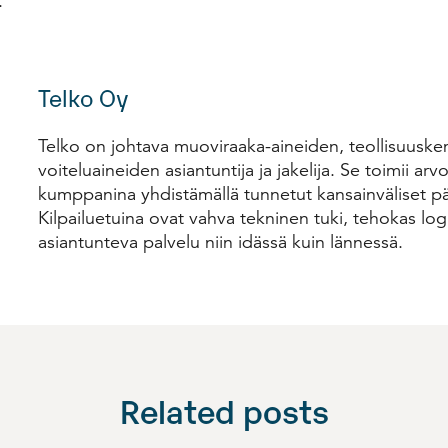
).
Telko Oy
Telko on johtava muoviraaka-aineiden, teollisuuskem
voiteluaineiden asiantuntija ja jakelija. Se toimii ar
kumppanina yhdistämällä tunnetut kansainväliset pä
Kilpailuetuina ovat vahva tekninen tuki, tehokas logi
asiantunteva palvelu niin idässä kuin lännessä.
Related posts