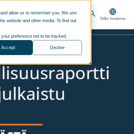
te and allow us to remember you. We use
CONTACT US
TELKOSTORE
Telko locations
his website and other media. To find out
 your preference not to be tracked.
Accept
Decline