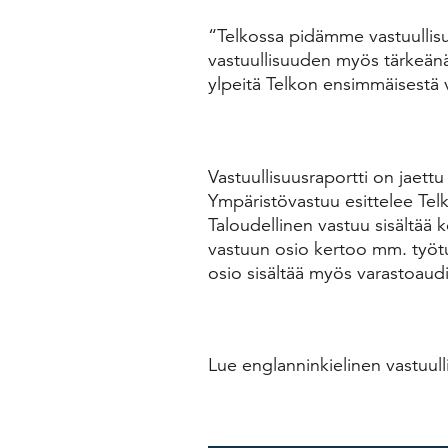
“
Telkossa pidämme vastuullis
vastuullisuuden myös tärkeän
ylpeitä Telkon ensimmäisestä 
Vastuullisuusraportti on jaett
Ympäristövastuu esittelee Tel
Taloudellinen vastuu sisältää 
vastuun osio kertoo mm. työtur
osio sisältää myös varastoaudi
Lue englanninkielinen vastuull