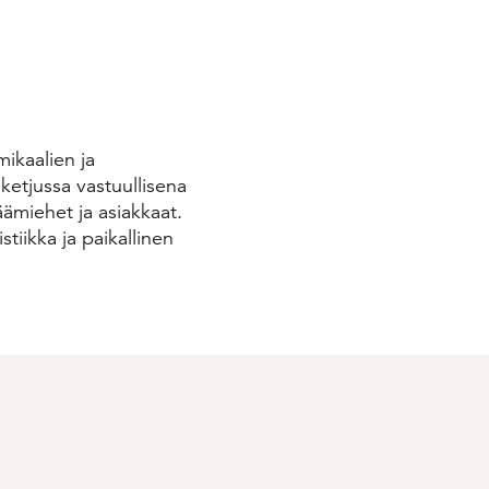
ikaalien ja
voketjussa vastuullisena
ämiehet ja asiakkaat.
stiikka ja paikallinen