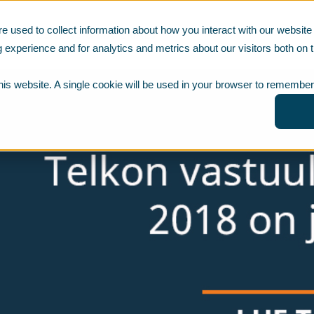
e used to collect information about how you interact with our websi
ABOUT US
NEWS & MATERIALS
 experience and for analytics and metrics about our visitors both on t
this website. A single cookie will be used in your browser to remember