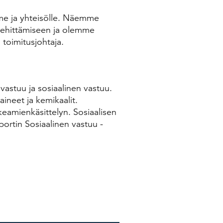
me ja yhteisölle. Näemme
kehittämiseen ja olemme
. toimitusjohtaja.
vastuu ja sosiaalinen vastuu.
ineet ja kemikaalit.
kkeamienkäsittelyn. Sosiaalisen
portin Sosiaalinen vastuu -