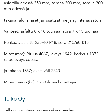
asfaltilla edessä 350 mm, takana 300 mm, soralla 300
mm edessä ja
takana; alumiiniset jarrusatulat, neljä sylinteriä/satula
Vanteet: asfaltti 8 x 18 tuumaa, sora 7 x 15 tuumaa
Renkaat: asfaltti 235/40-R18, sora 215/60-R15
Mitat (mm): Pituus 4067, leveys 1942, korkeus 1372;
raideleveys edessä
ja takana 1837; akseliväli 2540
Minimipaino (kg): 1230 ilman kuljettajia
Telko Oy
Telko on johtava muoviraaka-aineiden,