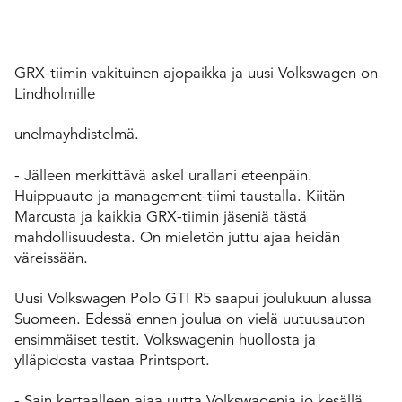
GRX-tiimin vakituinen ajopaikka ja uusi Volkswagen on
Lindholmille
unelmayhdistelmä.
- Jälleen merkittävä askel urallani eteenpäin.
Huippuauto ja management-tiimi taustalla. Kiitän
Marcusta ja kaikkia GRX-tiimin jäseniä tästä
mahdollisuudesta. On mieletön juttu ajaa heidän
väreissään.
Uusi Volkswagen Polo GTI R5 saapui joulukuun alussa
Suomeen. Edessä ennen joulua on vielä uutuusauton
ensimmäiset testit. Volkswagenin huollosta ja
ylläpidosta vastaa Printsport.
- Sain kertaalleen ajaa uutta Volkswagenia jo kesällä