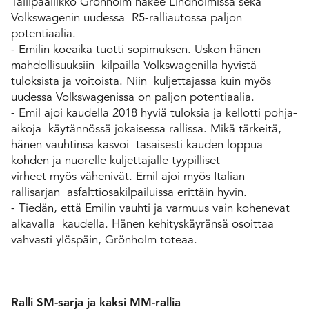
Tallipäällikkö Grönholm näkee Lindholmissa sekä
Volkswagenin uudessa R5-ralliautossa paljon
potentiaalia.
- Emilin koeaika tuotti sopimuksen. Uskon hänen
mahdollisuuksiin kilpailla Volkswagenilla hyvistä
tuloksista ja voitoista. Niin kuljettajassa kuin myös
uudessa Volkswagenissa on paljon potentiaalia.
- Emil ajoi kaudella 2018 hyviä tuloksia ja kellotti pohja-
aikoja käytännössä jokaisessa rallissa. Mikä tärkeitä,
hänen vauhtinsa kasvoi tasaisesti kauden loppua
kohden ja nuorelle kuljettajalle tyypilliset
virheet myös vähenivät. Emil ajoi myös Italian
rallisarjan asfalttiosakilpailuissa erittäin hyvin.
- Tiedän, että Emilin vauhti ja varmuus vain kohenevat
alkavalla kaudella. Hänen kehityskäyränsä osoittaa
vahvasti ylöspäin, Grönholm toteaa.
Ralli SM-sarja ja kaksi MM-rallia