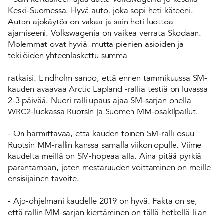
Keski-Suomessa. Hyvä auto, joka sopi heti käteeni.
Auton ajokäytös on vakaa ja sain heti luottoa
ajamiseeni. Volkswagenia on vaikea verrata Skodaan.
Molemmat ovat hyviä, mutta pienien asioiden ja
tekijöiden yhteenlaskettu summa
ratkaisi. Lindholm sanoo, että ennen tammikuussa SM-
kauden avaavaa Arctic Lapland -rallia testiä on luvassa
2-3 päivää. Nuori rallilupaus ajaa SM-sarjan ohella
WRC2-luokassa Ruotsin ja Suomen MM-osakilpailut.
- On harmittavaa, että kauden toinen SM-ralli osuu
Ruotsin MM-rallin kanssa samalla viikonlopulle. Viime
kaudelta meillä on SM-hopeaa alla. Aina pitää pyrkiä
parantamaan, joten mestaruuden voittaminen on meille
ensisijainen tavoite.
- Ajo-ohjelmani kaudelle 2019 on hyvä. Fakta on se,
että rallin MM-sarjan kiertäminen on tällä hetkellä liian