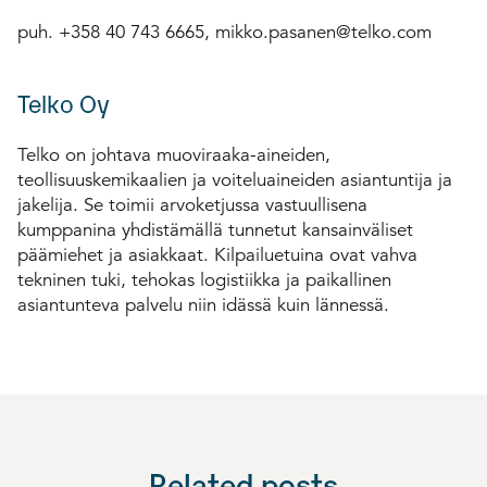
puh. +358 40 743 6665, mikko.pasanen@telko.com
Telko Oy
Telko on johtava muoviraaka-aineiden,
teollisuuskemikaalien ja voiteluaineiden asiantuntija ja
jakelija. Se toimii arvoketjussa vastuullisena
kumppanina yhdistämällä tunnetut kansainväliset
päämiehet ja asiakkaat. Kilpailuetuina ovat vahva
tekninen tuki, tehokas logistiikka ja paikallinen
asiantunteva palvelu niin idässä kuin lännessä.
Related posts