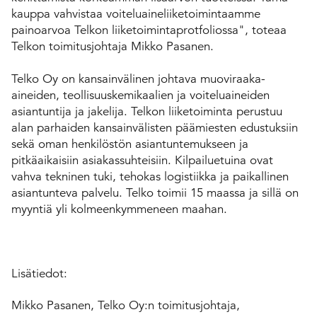
kauppa vahvistaa voiteluaineliiketoimintaamme
painoarvoa Telkon liiketoimintaprotfoliossa", toteaa
Telkon toimitusjohtaja Mikko Pasanen.
Telko Oy on kansainvälinen johtava muoviraaka-
aineiden, teollisuuskemikaalien ja voiteluaineiden
asiantuntija ja jakelija. Telkon liiketoiminta perustuu
alan parhaiden kansainvälisten päämiesten edustuksiin
sekä oman henkilöstön asiantuntemukseen ja
pitkäaikaisiin asiakassuhteisiin. Kilpailuetuina ovat
vahva tekninen tuki, tehokas logistiikka ja paikallinen
asiantunteva palvelu. Telko toimii 15 maassa ja sillä on
myyntiä yli kolmeenkymmeneen maahan.
Lisätiedot:
Mikko Pasanen, Telko Oy:n toimitusjohtaja,